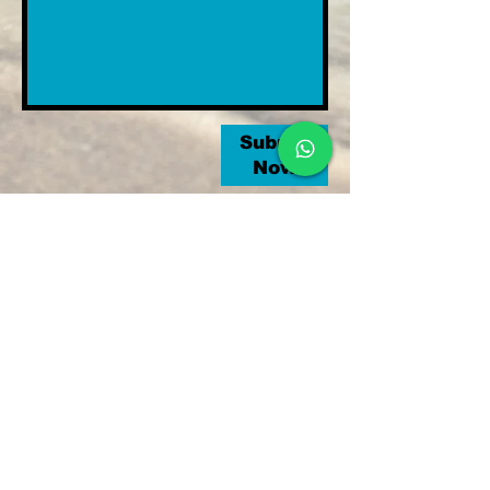
Submit
Now
Grand Anse, Praslin, Seychellen
Tel.:
+248 2510652
E-Mail:
laurentservices7@gmail.com